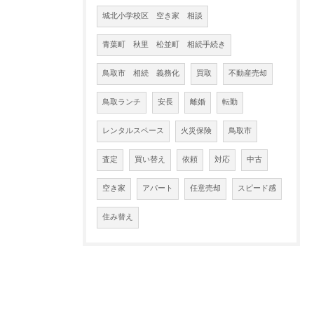
城北小学校区 空き家 相談
青葉町 秋里 松並町 相続手続き
鳥取市 相続 義務化
買取
不動産売却
鳥取ランチ
安長
離婚
転勤
レンタルスペース
火災保険
鳥取市
査定
買い替え
依頼
対応
中古
空き家
アパート
任意売却
スピード感
住み替え