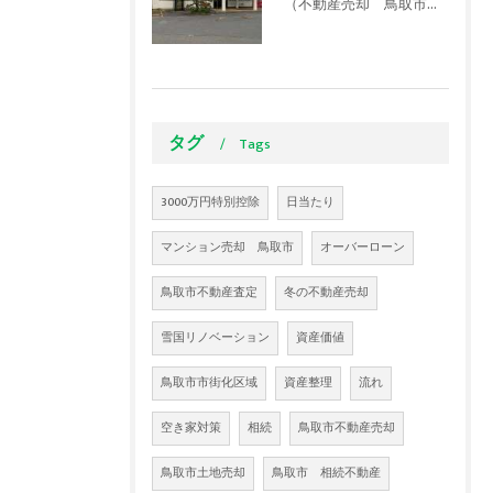
（不動産売却 鳥取市）【実は超優秀！】住みたい街「湖山」の秘密は駅にあった！？
タグ
Tags
3000万円特別控除
日当たり
マンション売却 鳥取市
オーバーローン
鳥取市不動産査定
冬の不動産売却
雪国リノベーション
資産価値
鳥取市市街化区域
資産整理
流れ
空き家対策
相続
鳥取市不動産売却
鳥取市土地売却
鳥取市 相続不動産