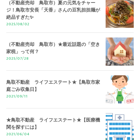
（不動産売却 鳥取市）夏の元気をチャー
ジ！鳥取市安長「天香」さんの豆乳担担麺が
絶品すぎた✨
2025/08/02
（不動産売却 鳥取市）★最近話題の「空き
家税」って何？
2025/07/28
鳥取不動産 ライフエステート★【鳥取市家
庭ごみ収集日】
2021/09/11
★鳥取不動産 ライフエステート★【医療機
関を探すには】
2021/06/04