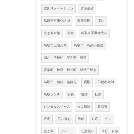
雪国リノベーション
資産価値
鳥取市市街化区域
資産整理
流れ
空き家対策
相続
鳥取市不動産売却
鳥取市土地売却
鳥取市 相続不動産
城北小学校区 空き家 相談
青葉町 秋里 松並町 相続手続き
鳥取市 相続 義務化
買取
不動産売却
鳥取ランチ
安長
離婚
転勤
レンタルスペース
火災保険
鳥取市
査定
買い替え
依頼
対応
中古
空き家
アパート
任意売却
スピード感