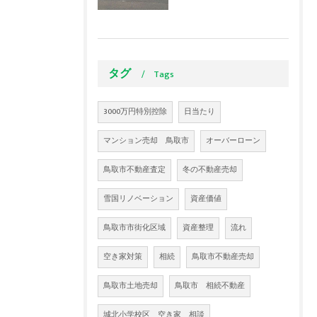
タグ
Tags
3000万円特別控除
日当たり
マンション売却 鳥取市
オーバーローン
鳥取市不動産査定
冬の不動産売却
雪国リノベーション
資産価値
鳥取市市街化区域
資産整理
流れ
空き家対策
相続
鳥取市不動産売却
鳥取市土地売却
鳥取市 相続不動産
城北小学校区 空き家 相談