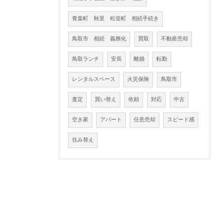
青葉町 秋里 松並町 相続手続き
鳥取市 相続 義務化
買取
不動産売却
鳥取ランチ
安長
離婚
転勤
レンタルスペース
火災保険
鳥取市
査定
買い替え
依頼
対応
中古
空き家
アパート
任意売却
スピード感
住み替え