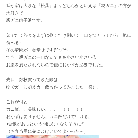
我が家は大きな『松葉』よりどちらかといえば『親ガニ』の方が
大好きで
親ガニ内子派です。
茹でたて熱々をまずは捌くだけ捌いて一山をつくってから一気に
食べる～
その瞬間が一番幸せです(*^▽^*)
でも、親ガニの一山なんてまあ小さい小さい💦
お腹を満たされないので他におかずが必要でした。
先日、数枚買ってきた際は
ゆでガニに加えカニ飯も作ってみました（初）。
これが何と
カニ飯、、美味しい、、、！！！！！！
おかずは要りません。カニ飯だけでいける。
3合飯があっという間になくなりそうに💦
（お弁当用に先によけといてよかった～）