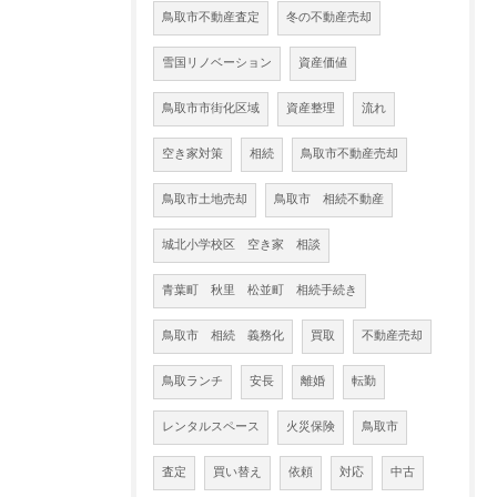
鳥取市不動産査定
冬の不動産売却
雪国リノベーション
資産価値
鳥取市市街化区域
資産整理
流れ
空き家対策
相続
鳥取市不動産売却
鳥取市土地売却
鳥取市 相続不動産
城北小学校区 空き家 相談
青葉町 秋里 松並町 相続手続き
鳥取市 相続 義務化
買取
不動産売却
鳥取ランチ
安長
離婚
転勤
レンタルスペース
火災保険
鳥取市
査定
買い替え
依頼
対応
中古