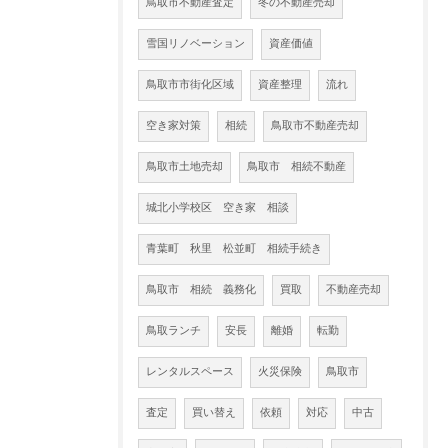
鳥取市不動産査定
冬の不動産売却
雪国リノベーション
資産価値
鳥取市市街化区域
資産整理
流れ
空き家対策
相続
鳥取市不動産売却
鳥取市土地売却
鳥取市 相続不動産
城北小学校区 空き家 相談
青葉町 秋里 松並町 相続手続き
鳥取市 相続 義務化
買取
不動産売却
鳥取ランチ
安長
離婚
転勤
レンタルスペース
火災保険
鳥取市
査定
買い替え
依頼
対応
中古